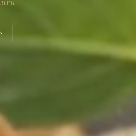
hurn
N